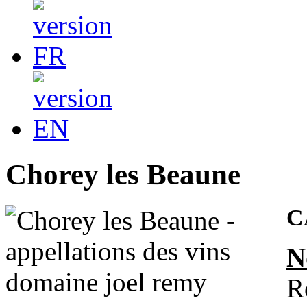
Chorey les Beaune
C
N
R